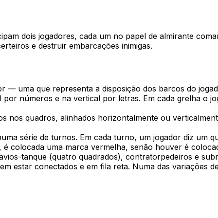
ticipam dois jogadores, cada um no papel de almirante co
erteiros e destruir embarcações inimigas.
dor — uma que representa a disposição dos barcos do jogad
l por números e na vertical por letras. Em cada grelha o jo
ios nos quadros, alinhados horizontalmente ou verticalmen
uma série de turnos. Em cada turno, um jogador diz um qua
o, é colocada uma marca vermelha, senão houver é coloc
navios-tanque (quatro quadrados), contratorpedeiros e subm
 estar conectados e em fila reta. Numa das variações de