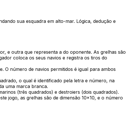
mandando sua esquadra em alto-mar. Lógica, dedução e
or, e outra que representa a do oponente. As grelhas são
gador coloca os seus navios e registra os tiros do
te. O número de navios permitidos é igual para ambos
drado, o qual é identificado pela letra e número, na
ada uma marca branca.
arinos (três quadrados) e destroiers (dois quadrados).
ste jogo, as grelhas são de dimensão 10x10, e o número