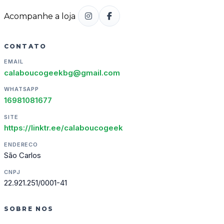
Acompanhe a loja
CONTATO
EMAIL
calaboucogeekbg@gmail.com
WHATSAPP
16981081677
SITE
https://linktr.ee/calaboucogeek
ENDERECO
São Carlos
CNPJ
22.921.251/0001-41
SOBRE NOS