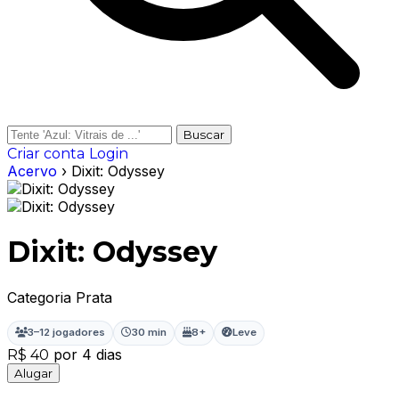
Buscar
Criar conta
Login
Acervo
› Dixit: Odyssey
Dixit: Odyssey
Categoria Prata
3–12 jogadores
30 min
8+
Leve
por 4 dias
R$ 40
Alugar