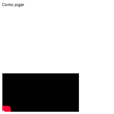
Como jogar