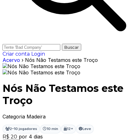
Buscar
Criar conta
Login
Acervo
› Nós Não Testamos este Troço
Nós Não Testamos este
Troço
Categoria Madeira
2–10 jogadores
10 min
12+
Leve
por 4 dias
R$ 20