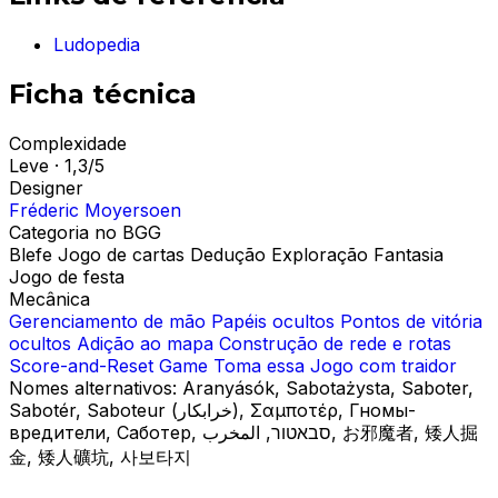
Ludopedia
Ficha técnica
Complexidade
Leve · 1,3/5
Designer
Fréderic Moyersoen
Categoria no BGG
Blefe
Jogo de cartas
Dedução
Exploração
Fantasia
Jogo de festa
Mecânica
Gerenciamento de mão
Papéis ocultos
Pontos de vitória
ocultos
Adição ao mapa
Construção de rede e rotas
Score-and-Reset Game
Toma essa
Jogo com traidor
Nomes alternativos:
Aranyásók, Sabotażysta, Saboter,
Sabotér, Saboteur (خرابکار), Σαμποτέρ, Гномы-
вредители, Саботер, סבאטור, المخرب, お邪魔者, 矮人掘
金, 矮人礦坑, 사보타지