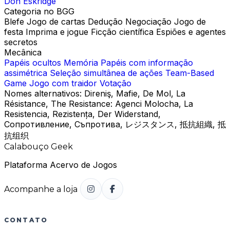
Don Eskridge
Categoria no BGG
Blefe
Jogo de cartas
Dedução
Negociação
Jogo de
festa
Imprima e jogue
Ficção científica
Espiões e agentes
secretos
Mecânica
Papéis ocultos
Memória
Papéis com informação
assimétrica
Seleção simultânea de ações
Team-Based
Game
Jogo com traidor
Votação
Nomes alternativos:
Direniş, Mafie, De Mol, La
Résistance, The Resistance: Agenci Molocha, La
Resistencia, Rezistența, Der Widerstand,
Сопротивление, Съпротива, レジスタンス, 抵抗組織, 抵
抗组织
Calabouço Geek
Plataforma Acervo de Jogos
Acompanhe a loja
CONTATO