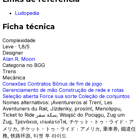
Ludopedia
Ficha técnica
Complexidade
Leve · 1,8/5
Designer
Alan R. Moon
Categoria no BGG
Trens
Mecânica
Conexões
Contratos
Bônus de fim de jogo
Gerenciamento de mão
Construção de rede e rotas
Seleção aberta
Force sua sorte
Coleção de conjuntos
Nomes alternativos:
¡Aventureros al Tren!, Les
Aventuriers du Rail, Jízdenky, prosím!, Menolippu,
Ticket to Ride سكة سفر, Wsiąść do Pociągu, Zug um
Zug, Τρενάκια, เกมต่อรถไฟ, チケット・トゥ・ライド・ア
メリカ, チケット・トゥ・ライド：アメリカ, 乗車券, 鐵道任
務, 铁路环游, 티켓 투 라이드