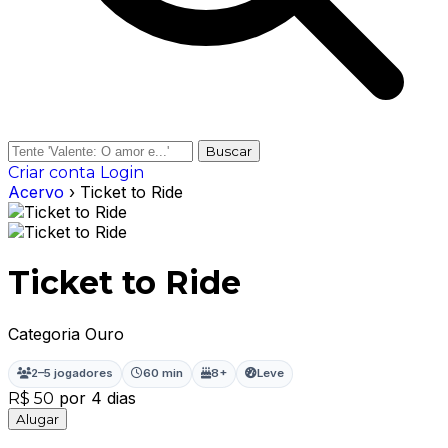
Buscar
Criar conta
Login
Acervo
› Ticket to Ride
Ticket to Ride
Categoria Ouro
2–5 jogadores
60 min
8+
Leve
por 4 dias
R$ 50
Alugar